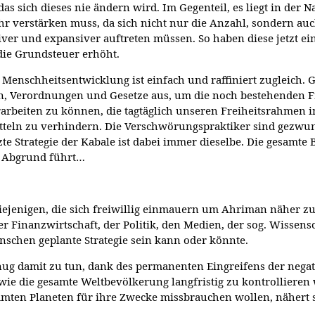
as sich dieses nie ändern wird. Im Gegenteil, es liegt in der N
verstärken muss, da sich nicht nur die Anzahl, sondern auc
er und expansiver auftreten müssen. So haben diese jetzt ei
die Grundsteuer erhöht.
 Menschheitsentwicklung ist einfach und raffiniert zugleich.
n, Verordnungen und Gesetze aus, um die noch bestehenden F
rarbeiten zu können, die tagtäglich unseren Freiheitsrahmen 
 Mitteln zu verhindern. Die Verschwörungspraktiker sind gezw
e Strategie der Kabale ist dabei immer dieselbe. Die gesamte
en Abgrund führt…
iejenigen, die sich freiwillig einmauern um Ahriman näher zu
 Finanzwirtschaft, der Politik, den Medien, der sog. Wissenscha
enschen geplante Strategie sein kann oder könnte.
ug damit zu tun, dank des permanenten Eingreifens der negati
 wie die gesamte Weltbevölkerung langfristig zu kontrollieren
amten Planeten für ihre Zwecke missbrauchen wollen, nähert s