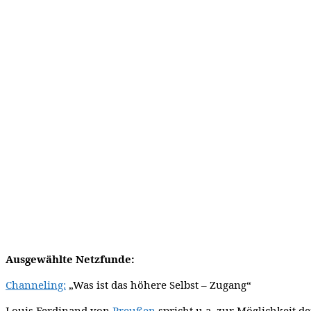
Ausgewählte Netzfunde:
Channeling:
„Was ist das höhere Selbst – Zugang“
Louis Ferdinand von
Preußen
spricht u.a. zur Möglichkeit 