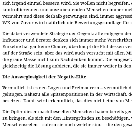
sich irgend einmal bessern wird. Sie wollen nicht begreifen, d
kontrollierenden und auszubeutenden Menschen immer mehr 
vermehrt und diese deshalb gezwungen sind, immer aggressiv
WK vor. Zuvor wird natürlich die Bewertungsgrundlage für 
Die dabei verwendete Strategie der Gegenkräfte entgegen der
Influencer und Berater denken sich immer mehr Vorschrifte
Einzelne hat gar keine Chance, überhaupt die Flut dessen ve
auf der Straße sein, aber das wird auch versucht mit allen
die graue Masse nicht zum Nachdenken kommt. Die eingesetzt
gleichzeitig die Lösung anbieten, die sie immer weiter in d
Die Ausweglosigkeit der Negativ-Elite
Vermutlich ist es den Logen und Freimaurern – vermutlich d
gelungen, nahezu alle Spitzenpositionen in der Wirtschaft, der
besetzen. Damit wird erkenntlich, das dies nicht eine von M
Die Opfer dieser machtbeseelten Menschen haben bereits gen
zu bringen, als sich mit den Hintergründen zu beschäftigen,
Menschenseelen – sofern sie noch welche sind – die den ges