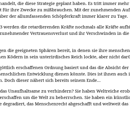
 handelt, die diese Strategie geplant haben. Es tritt immer meh
it für ihre Zwecke zu mißbrauchen. Mit der zunehmenden Aufkl
nüber der allumfassenden Schöpferkraft immer klarer zu Tage.
3 werden die retardierenden Kräfte nochmals alle Kräfte aufb
hr zunehmender Vertrauensverlust und ihr Verschwinden in die
igen die geeigneten Sphären bereit, in denen sie ihre mensche
en Ködern in sein unterirdisches Reich lockte, aber nicht dar
 göttlich erschaffenen Ordnung basiert und das die Absicht de
menschlichen Entwicklung dienen könnte. Dies ist ihnen auch 
n. Doch dieser nähert sich bereits seinem Ende…
 das Unaufhaltsame zu verhindern? Sie haben Weltreiche erober
n erschaffen um die Welt zu beherrschen. Sie haben ein künst
degradiert, das Menschenrecht abgeschafft und weltweit das