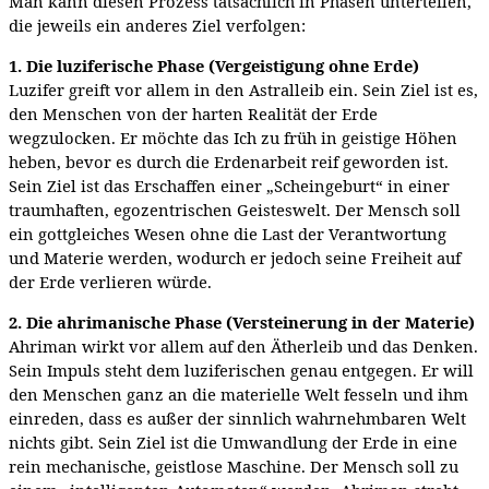
Man kann diesen Prozess tatsächlich in Phasen unterteilen,
die jeweils ein anderes Ziel verfolgen:
1. Die luziferische Phase (Vergeistigung ohne Erde)
Luzifer greift vor allem in den Astralleib ein. Sein Ziel ist es,
den Menschen von der harten Realität der Erde
wegzulocken. Er möchte das Ich zu früh in geistige Höhen
heben, bevor es durch die Erdenarbeit reif geworden ist.
Sein Ziel ist das Erschaffen einer „Scheingeburt“ in einer
traumhaften, egozentrischen Geisteswelt. Der Mensch soll
ein gottgleiches Wesen ohne die Last der Verantwortung
und Materie werden, wodurch er jedoch seine Freiheit auf
der Erde verlieren würde.
2. Die ahrimanische Phase (Versteinerung in der Materie)
Ahriman wirkt vor allem auf den Ätherleib und das Denken.
Sein Impuls steht dem luziferischen genau entgegen. Er will
den Menschen ganz an die materielle Welt fesseln und ihm
einreden, dass es außer der sinnlich wahrnehmbaren Welt
nichts gibt. Sein Ziel ist die Umwandlung der Erde in eine
rein mechanische, geistlose Maschine. Der Mensch soll zu