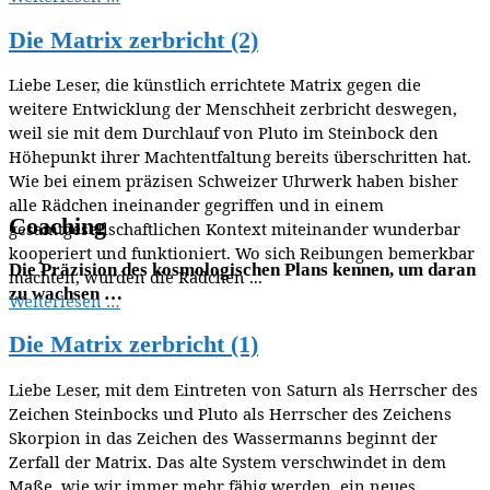
Die Matrix zerbricht (2)
Liebe Leser, die künstlich errichtete Matrix gegen die
weitere Entwicklung der Menschheit zerbricht deswegen,
weil sie mit dem Durchlauf von Pluto im Steinbock den
Höhepunkt ihrer Machtentfaltung bereits überschritten hat.
Wie bei einem präzisen Schweizer Uhrwerk haben bisher
alle Rädchen ineinander gegriffen und in einem
Coaching
gesamtgesellschaftlichen Kontext miteinander wunderbar
kooperiert und funktioniert. Wo sich Reibungen bemerkbar
Die Präzision des kosmologischen Plans kennen, um daran
machten, wurden die Rädchen ...
zu wachsen …
Weiterlesen …
Die Matrix zerbricht (1)
Liebe Leser, mit dem Eintreten von Saturn als Herrscher des
Zeichen Steinbocks und Pluto als Herrscher des Zeichens
Skorpion in das Zeichen des Wassermanns beginnt der
Zerfall der Matrix. Das alte System verschwindet in dem
Maße, wie wir immer mehr fähig werden, ein neues,