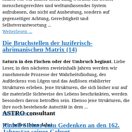
menschengerechtes und weltumfassendes System
aufzubauen, das nicht auf Ausbeutung, sondern auf
gegenseitiger Achtung, Gerechtigkeit und
Selbstverantwortung ...
Weiterlesen …
Die Bruchstellen der luziferisch-
ahrimanischen Matrix (14)
Saturn in den Fischen oder der Umbruch beginnt.
Liebe
Leser, in den nächsten zweieinhalb Jahren werden wir
zunehmende Prozesse der Wahrheitsfindung, des
Aufdeckens von Lügen und das Auflösen etablierter
Strukturen erleben. Jene Strukturen, die sich bisher nur auf
die materielle Sichtweise des Lebens beschränkten, werden
besonders davon betroffen sein. Ebenso jene Strukturen, die
ihre noch bestehende Autorität in dem ...
ASTRO consultant
Weiterlesen …
Rudolf Steiner zum Gedenken an den 162.
Wir helfen Ihnen dabei
Jahrestag seiner Geburt