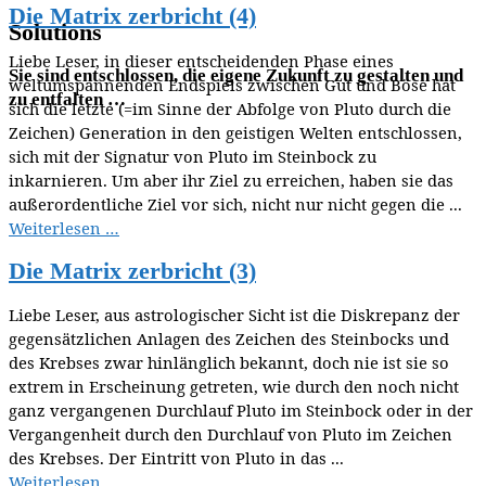
Die Matrix zerbricht (4)
Solutions
Liebe Leser, in dieser entscheidenden Phase eines
Sie sind entschlossen, die eigene Zukunft zu gestalten und
weltumspannenden Endspiels zwischen Gut und Böse hat
zu entfalten …
sich die letzte (=im Sinne der Abfolge von Pluto durch die
Zeichen) Generation in den geistigen Welten entschlossen,
sich mit der Signatur von Pluto im Steinbock zu
inkarnieren. Um aber ihr Ziel zu erreichen, haben sie das
außerordentliche Ziel vor sich, nicht nur nicht gegen die ...
Weiterlesen …
Die Matrix zerbricht (3)
Liebe Leser, aus astrologischer Sicht ist die Diskrepanz der
gegensätzlichen Anlagen des Zeichen des Steinbocks und
des Krebses zwar hinlänglich bekannt, doch nie ist sie so
extrem in Erscheinung getreten, wie durch den noch nicht
ganz vergangenen Durchlauf Pluto im Steinbock oder in der
Vergangenheit durch den Durchlauf von Pluto im Zeichen
des Krebses. Der Eintritt von Pluto in das ...
Weiterlesen …